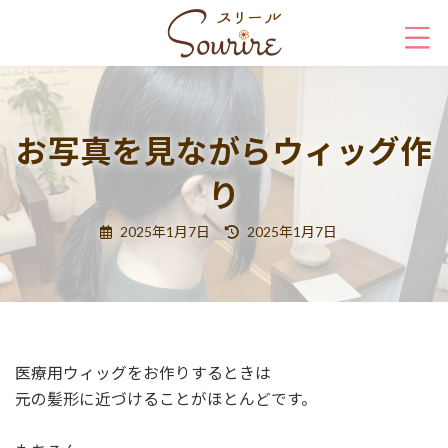
コ
ナ
ン
ビ
テ
ゲ
ン
ー
ツ
シ
へ
ョ
お写真を見ながらウィッグ作
ス
ン
キ
に
り
ッ
移
プ
動
最
2025年1月7日
2025年1月7日
終
更
新
日
時
:
医療用ウィッグをお作りするときは
元の髪形に近づけることがほとんどです。