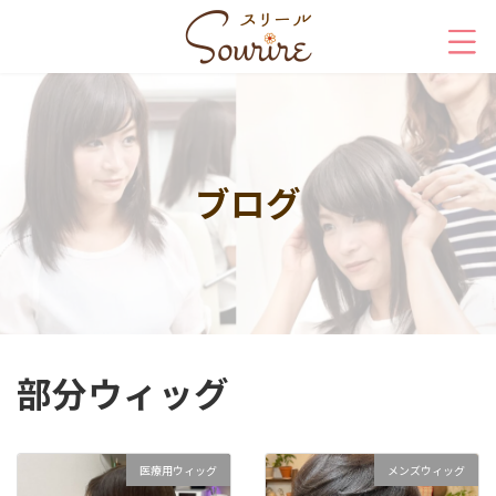
コ
ナ
ン
ビ
テ
ゲ
ン
ー
ツ
シ
へ
ョ
ス
ン
キ
に
ブログ
ッ
移
プ
動
部分ウィッグ
医療用ウィッグ
メンズウィッグ