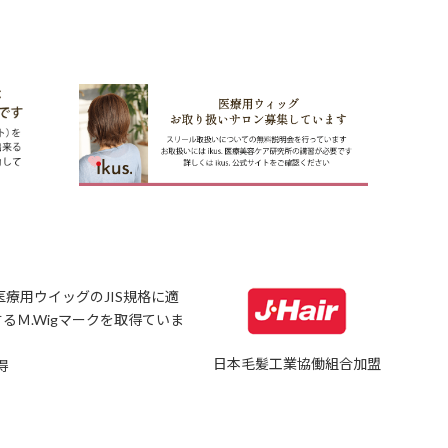
療用ウイッグのJIS規格に適
るＭ.Wigマークを取得ていま
日本毛髪工業協働組合加盟
得