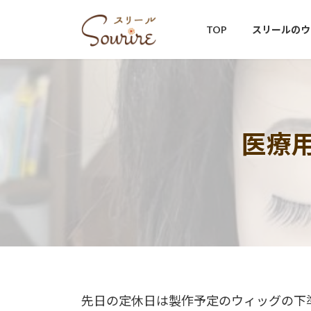
コ
ナ
ン
ビ
TOP
スリールのウ
テ
ゲ
ン
ー
ツ
シ
へ
ョ
ス
ン
キ
に
医療
ッ
移
プ
動
先日の定休日は製作予定のウィッグの下