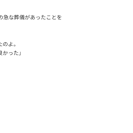
の急な葬儀があったことを
たのよ。
良かった」
。