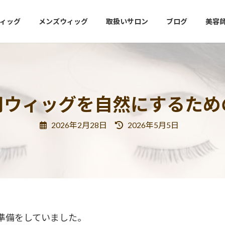
ィッグ
メンズウィッグ
取扱いサロン
ブログ
美容
用ウィッグを自然にするため
最
2026年2月28日
2026年5月5日
終
更
新
日
時
:
準備をしていました。