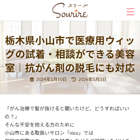
コ
ナ
ン
ビ
テ
ゲ
ン
ー
ツ
シ
栃木県小山市で医療用ウィッ
へ
ョ
ス
ン
グの試着・相談ができる美容
キ
に
ッ
移
室｜抗がん剤の脱毛にも対応
プ
動
最
2024年1月10日
2026年5月3日
終
更
新
日
時
:
「がん治療で髪が抜けると聞いたけど、どうすればいい
の？」
そんな不安を抱える方のために
小山市にある取扱いサロン「nico」では