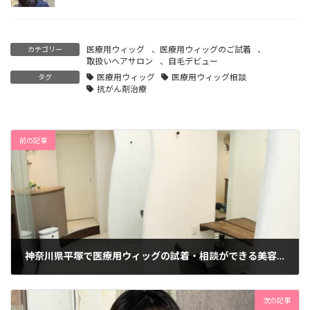
医療用ウィッグ
、
医療用ウィッグのご試着
、
カテゴリー
取扱いヘアサロン
、
自毛デビュー
医療用ウィッグ
医療用ウィッグ相談
タグ
抗がん剤治療
前の記事
神奈川県平塚で医療用ウィッグの試着・相談ができる美容室｜抗がん剤の脱毛にも対応
2023年11月24日
次の記事